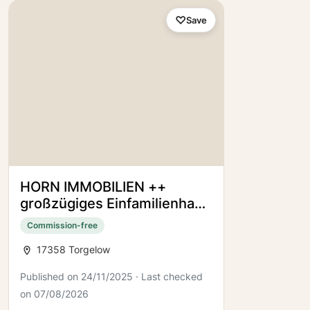
Save
HORN IMMOBILIEN ++
großzügiges Einfamilienhaus
mit Nebengelass in
Commission-free
Heinrichsruh bei Torgelow
17358 Torgelow
Published on 24/11/2025 · Last checked
on 07/08/2026