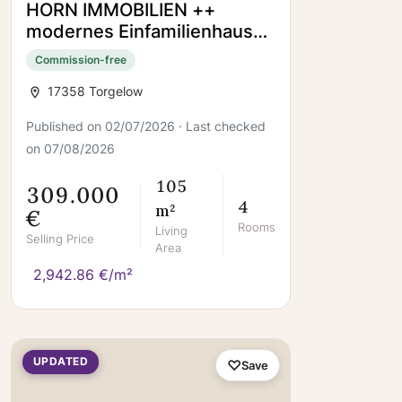
HORN IMMOBILIEN ++
modernes Einfamilienhaus
mit Photovoltaikanlage,
Commission-free
Garage und Terrasse in
17358 Torgelow
Torgelow
Published on 02/07/2026 · Last checked
on 07/08/2026
105
309.000
4
m²
€
Rooms
Living
Selling Price
Area
2,942.86 €/m²
UPDATED
Save