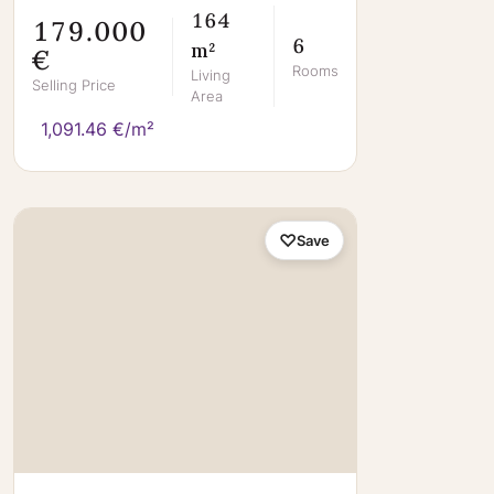
164
179.000
6
m²
€
Rooms
Living
Selling Price
Area
1,091.46 €/m²
Save