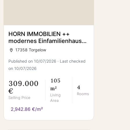
HORN IMMOBILIEN ++
modernes Einfamilienhaus
mit Photovoltaikanlage,
17358 Torgelow
Garage und Terrasse in
Torgelow
Published on 10/07/2026 · Last checked
on 10/07/2026
105
309.000
4
m²
€
Rooms
Living
Selling Price
Area
2,942.86 €/m²