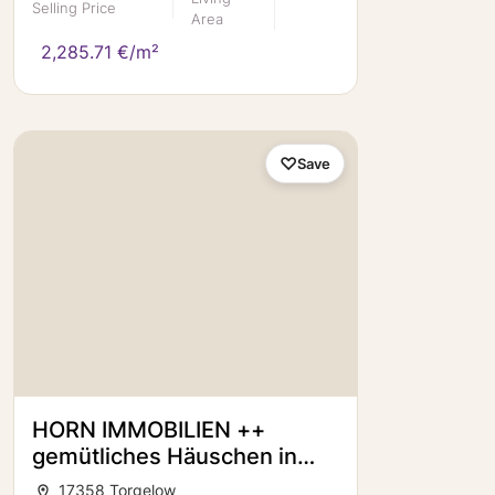
Selling Price
Area
2,285.71 €/m²
Save
HORN IMMOBILIEN ++
gemütliches Häuschen in
Torgelow für eine kleine
17358 Torgelow