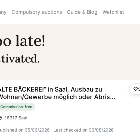
any
Compulsory auctions
Guide & Blog
Watchlist
o late!
tivated.
ALTE BÄCKEREI“ in Saal, Ausbau zu
Wohnen/Gewerbe möglich oder Abriss
und Neubau EFH/DH/MFH/WGH
Commission-free
18317 Saal
ublished on 05/06/2026 · Last checked on 06/08/2026