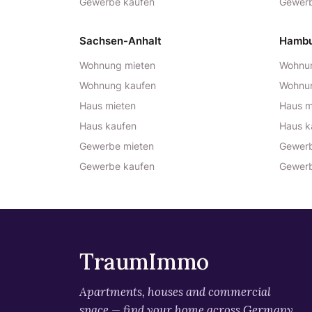
Gewerbe kaufen
Gewerb
Sachsen-Anhalt
Hamb
Wohnung mieten
Wohnun
Wohnung kaufen
Wohnu
Haus mieten
Haus m
Haus kaufen
Haus k
Gewerbe mieten
Gewerb
Gewerbe kaufen
Gewerb
TraumImmo
Apartments, houses and commercial
space — find your home across Germany.