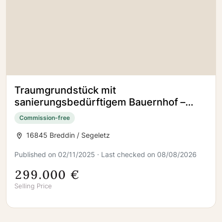
Traumgrundstück mit
sanierungsbedürftigem Bauernhof –
jetzt zugreifen!
Commission-free
16845 Breddin / Segeletz
Published on 02/11/2025 · Last checked on 08/08/2026
299.000 €
Selling Price