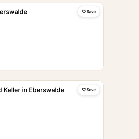
erswalde
Save
Keller in Eberswalde
Save