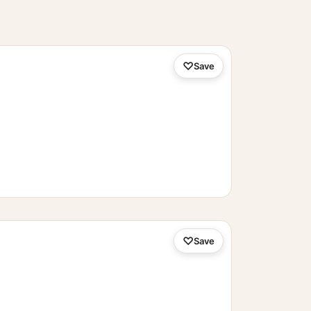
Save
Save