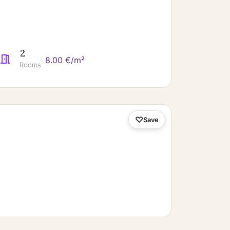
2
8.00 €/m²
Rooms
Save