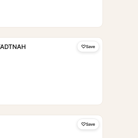
TADTNAH
Save
Save