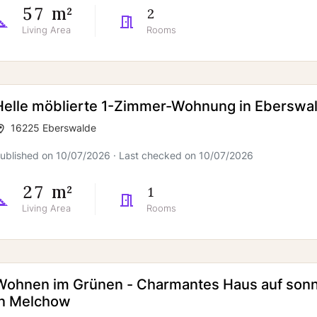
57 m²
2
Living Area
Rooms
Helle möblierte 1-Zimmer-Wohnung in Eberswa
16225 Eberswalde
ublished on 10/07/2026 · Last checked on 10/07/2026
27 m²
1
Living Area
Rooms
Wohnen im Grünen - Charmantes Haus auf son
in Melchow