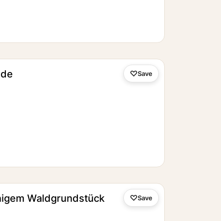
lde
Save
nigem Waldgrundstück
Save