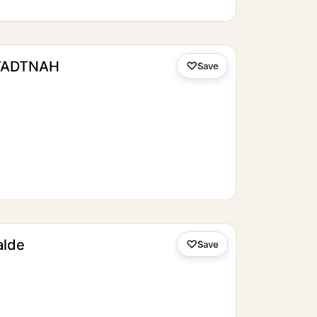
TADTNAH
Save
alde
Save