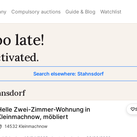
any
Compulsory auctions
Guide & Blog
Watchlist
o late!
tivated.
Search elsewhere: Stahnsdorf
hnsdorf
Helle Zwei-Zimmer-Wohnung in
Kleinmachnow, möbliert
14532 Kleinmachnow