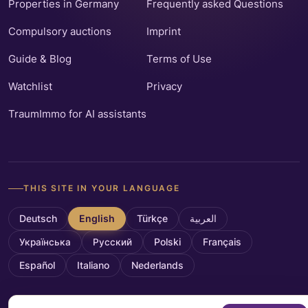
Properties in Germany
Frequently asked Questions
Compulsory auctions
Imprint
Guide & Blog
Terms of Use
Watchlist
Privacy
TraumImmo for AI assistants
THIS SITE IN YOUR LANGUAGE
Deutsch
English
Türkçe
العربية
Українська
Русский
Polski
Français
Español
Italiano
Nederlands