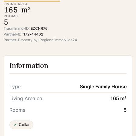
LIVING AREA
165 m²
ROOMS
5
TraumImmo-ID:
EZCNR76
Partner-ID:
172744462
Partner-Property by: RegionalImmobilien24
Information
Type
Single Family House
Living Area ca.
165 m²
Rooms
5
Cellar