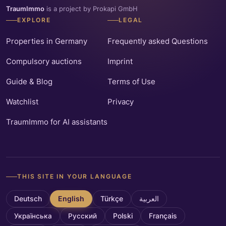
TraumImmo
is a project by Prokapi GmbH
EXPLORE
LEGAL
Properties in Germany
Frequently asked Questions
Compulsory auctions
Imprint
Guide & Blog
Terms of Use
Watchlist
Privacy
TraumImmo for AI assistants
THIS SITE IN YOUR LANGUAGE
Deutsch
English
Türkçe
العربية
Українська
Русский
Polski
Français