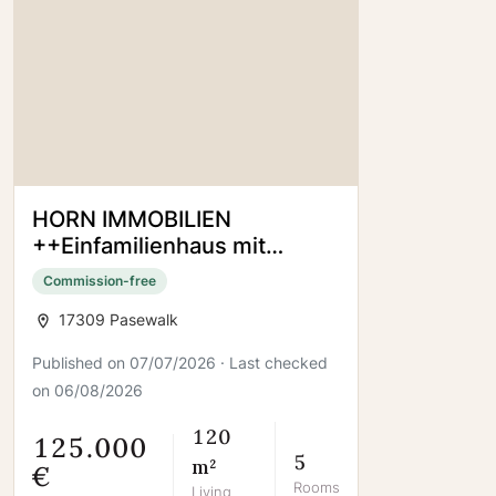
HORN IMMOBILIEN
++Einfamilienhaus mit
großem Grundstück dicht
Commission-free
bei Pasewalk
17309 Pasewalk
Published on 07/07/2026 · Last checked
on 06/08/2026
120
125.000
5
m²
€
Rooms
Living