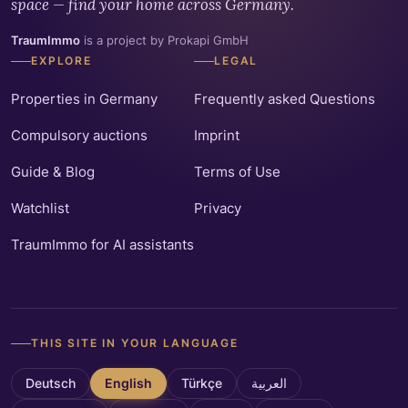
space — find your home across Germany.
TraumImmo
is a project by Prokapi GmbH
EXPLORE
LEGAL
Properties in Germany
Frequently asked Questions
Compulsory auctions
Imprint
Guide & Blog
Terms of Use
Watchlist
Privacy
TraumImmo for AI assistants
THIS SITE IN YOUR LANGUAGE
Deutsch
English
Türkçe
العربية