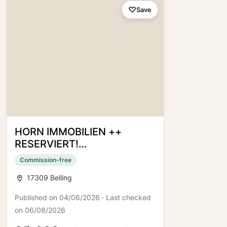
Save
HORN IMMOBILIEN ++
RESERVIERT!
Einfamilienhaus ruhige Lage
Commission-free
bei Pasewalk
17309 Belling
Published on 04/06/2026 · Last checked
on 06/08/2026