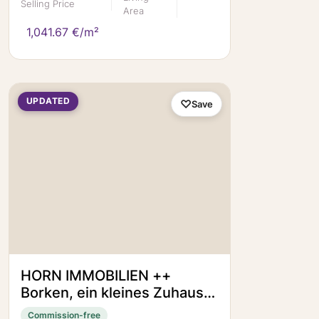
Selling Price
Area
1,041.67 €/m²
UPDATED
Save
HORN IMMOBILIEN ++
Borken, ein kleines Zuhause
für eine kleine Familie
Commission-free