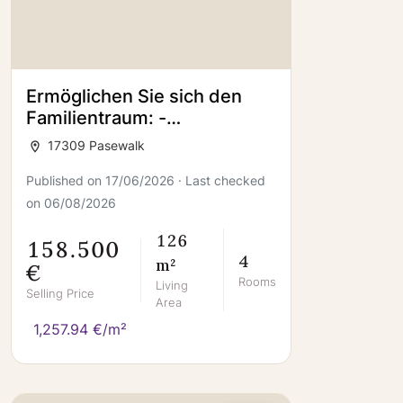
Ermöglichen Sie sich den
Familientraum: -
Doppelhaushälfte mit Pool in
17309 Pasewalk
Pasewalk
Published on 17/06/2026 · Last checked
on 06/08/2026
126
158.500
4
m²
€
Rooms
Living
Selling Price
Area
1,257.94 €/m²