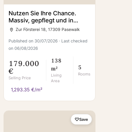
Nutzen Sie Ihre Chance.
Massiv, gepflegt und in
super ruhiger Lage ;-)
Zur Försterei 18, 17309 Pasewalk
Published on 30/07/2026 · Last checked
on 06/08/2026
138
179.000
5
m²
€
Rooms
Living
Selling Price
Area
1,293.35 €/m²
Save