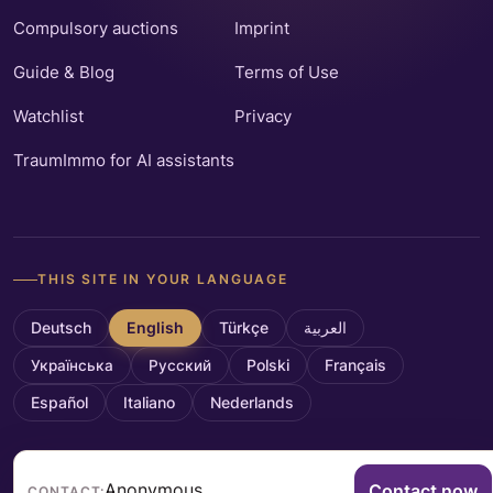
Compulsory auctions
Imprint
Guide & Blog
Terms of Use
Watchlist
Privacy
TraumImmo for AI assistants
THIS SITE IN YOUR LANGUAGE
Deutsch
English
Türkçe
العربية
Українська
Русский
Polski
Français
Español
Italiano
Nederlands
Anonymous
Contact now
CONTACT: