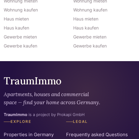
Wohnung mieten
Wohnung mieten
Wohnung kaufen
Wohnung kaufen
Haus mieten
Haus mieten
Haus kaufen
Haus kaufen
Gewerbe mieten
Gewerbe mieten
Gewerbe kaufen
Gewerbe kaufen
TraumImmo
Apartments, houses and commercial
space — find your home across Germany.
TraumImmo
is a project by Prokapi GmbH
EXPLORE
LEGAL
Properties in Germany
Frequently asked Questions