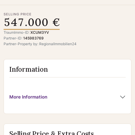
SELLING PRICE
547.000 €
TraumImmo-ID:
XCUM3YV
Partner-ID:
145983769
Partner-Property by: RegionalImmobilien24
Information
More Information
Selling Price & Extra Costs