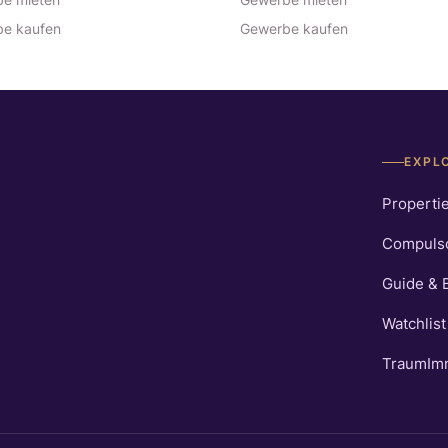
e kaufen
Gewerbe kaufen
EXPL
Properti
Compulso
Guide & 
Watchlist
TraumImm