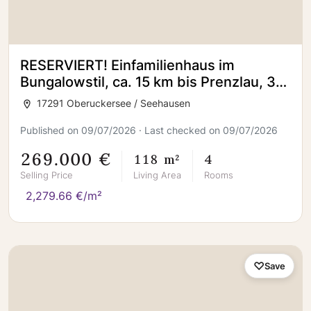
RESERVIERT! Einfamilienhaus im
Bungalowstil, ca. 15 km bis Prenzlau, 3
Minuten zum See und ca. 90 km bis
17291 Oberuckersee / Seehausen
Berlin
Published on 09/07/2026 · Last checked on 09/07/2026
269.000 €
118 m²
4
Selling Price
Living Area
Rooms
2,279.66 €/m²
Save