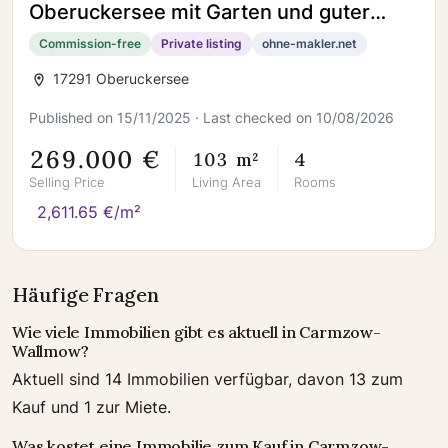
Oberuckersee mit Garten und guter
Anbindung
Commission-free
Private listing
ohne-makler.net
17291 Oberuckersee
Published on 15/11/2025 · Last checked on 10/08/2026
269.000 €
103 m²
4
Selling Price
Living Area
Rooms
2,611.65 €/m²
Häufige Fragen
Wie viele Immobilien gibt es aktuell in Carmzow-
Wallmow?
Aktuell sind 14 Immobilien verfügbar, davon 13 zum
Kauf und 1 zur Miete.
Was kostet eine Immobilie zum Kauf in Carmzow-