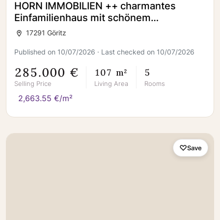
HORN IMMOBILIEN ++ charmantes
Einfamilienhaus mit schönem
Grundstück in Göritz bei Prenzlau
17291 Göritz
Published on 10/07/2026 · Last checked on 10/07/2026
285.000 €
107 m²
5
Selling Price
Living Area
Rooms
2,663.55 €/m²
Save