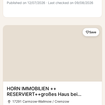
Published on 12/07/2026 · Last checked on 09/08/2026
Save
HORN IMMOBILIEN ++
RESERVIERT++großes Haus bei
Carmzow bei Prenzlau, sehr ruhige Lage
17291 Carmzow-Wallmow / Cremzow