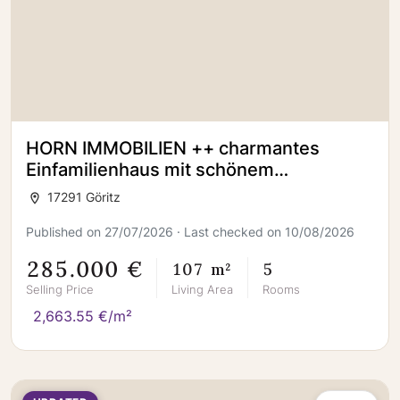
HORN IMMOBILIEN ++ charmantes
Einfamilienhaus mit schönem
Grundstück in Göritz bei Prenzlau
17291 Göritz
Published on 27/07/2026 · Last checked on 10/08/2026
285.000 €
107 m²
5
Selling Price
Living Area
Rooms
2,663.55 €/m²