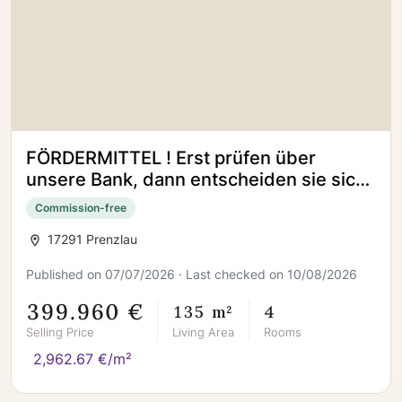
FÖRDERMITTEL ! Erst prüfen über
unsere Bank, dann entscheiden sie sich
für neues bauen !
Commission-free
17291 Prenzlau
Published on 07/07/2026 · Last checked on 10/08/2026
399.960 €
135 m²
4
Selling Price
Living Area
Rooms
2,962.67 €/m²