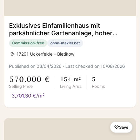
Exklusives Einfamilienhaus mit
parkähnlicher Gartenanlage, hoher
Autarkiegrad
Commission-free
ohne-makler.net
17291 Uckerfelde – Bietikow
Published on 03/04/2026 · Last checked on 10/08/2026
570.000 €
154 m²
5
Selling Price
Living Area
Rooms
3,701.30 €/m²
Save