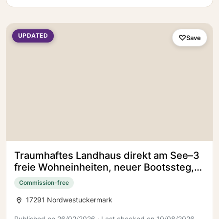
UPDATED
Save
Traumhaftes Landhaus direkt am See–3
freie Wohneinheiten, neuer Bootssteg,
Wärmepumpe & Photovoltaik
Commission-free
17291 Nordwestuckermark
Published on 26/02/2026 · Last checked on 10/08/2026