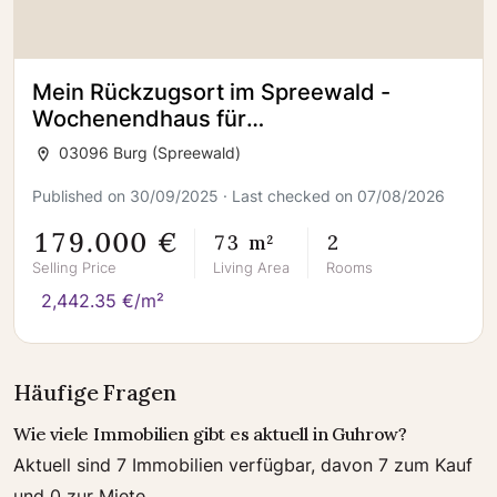
Mein Rückzugsort im Spreewald -
Wochenendhaus für
Erholungssuchende!
03096 Burg (Spreewald)
Published on 30/09/2025 · Last checked on 07/08/2026
179.000 €
73 m²
2
Selling Price
Living Area
Rooms
2,442.35 €/m²
Häufige Fragen
Wie viele Immobilien gibt es aktuell in Guhrow?
Aktuell sind 7 Immobilien verfügbar, davon 7 zum Kauf
und 0 zur Miete.