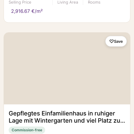
Selling Price
Living Area
Rooms
2,916.67 €/m²
Save
Gepflegtes Einfamilienhaus in ruhiger
Lage mit Wintergarten und viel Platz zur
Entfaltung
Commission-free