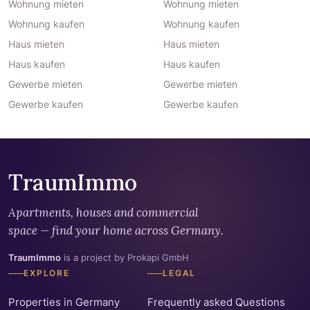
Wohnung mieten
Wohnung mieten
Wohnung kaufen
Wohnung kaufen
Haus mieten
Haus mieten
Haus kaufen
Haus kaufen
Gewerbe mieten
Gewerbe mieten
Gewerbe kaufen
Gewerbe kaufen
TraumImmo
Apartments, houses and commercial
space — find your home across Germany.
TraumImmo
is a project by Prokapi GmbH
EXPLORE
LEGAL
Properties in Germany
Frequently asked Questions