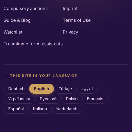
Compulsory auctions
Imprint
Guide & Blog
Terms of Use
Watchlist
Privacy
TraumImmo for AI assistants
THIS SITE IN YOUR LANGUAGE
Deutsch
English
Türkçe
العربية
Українська
Русский
Polski
Français
Español
Italiano
Nederlands