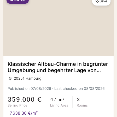
UPDATED
Save
Klassischer Altbau-Charme in begrünter
Umgebung und begehrter Lage von
Hamburg-Eppendorf
20251 Hamburg
Published on 07/08/2026 · Last checked on 08/08/2026
359.000 €
47 m²
2
Selling Price
Living Area
Rooms
7,638.30 €/m²