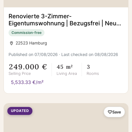
Renovierte 3-Zimmer-
Eigentumswohnung | Bezugsfrei | Neuer
Vinylboden
Commission-free
22523 Hamburg
Published on 07/08/2026 · Last checked on 08/08/2026
249.000 €
45 m²
3
Selling Price
Living Area
Rooms
5,533.33 €/m²
UPDATED
Save