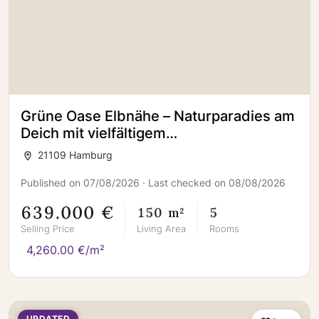
Grüne Oase Elbnähe – Naturparadies am
Deich mit vielfältigem
Entwicklungspotenzial + gr. Baufenster
21109 Hamburg
Published on 07/08/2026 · Last checked on 08/08/2026
639.000 €
150 m²
5
Selling Price
Living Area
Rooms
4,260.00 €/m²