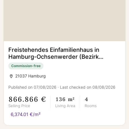
Freistehendes Einfamilienhaus in
Hamburg-Ochsenwerder (Bezirk
Bergedorf)
Commission-free
21037 Hamburg
Published on 07/08/2026 · Last checked on 08/08/2026
866.866 €
136 m²
4
Selling Price
Living Area
Rooms
6,374.01 €/m²