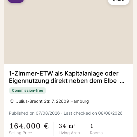
1-Zimmer-ETW als Kapitalanlage oder
Eigennutzung direkt neben dem Elbe-
Einkaufszentrum (sofort Frei)
Commission-free
Julius-Brecht Str. 7, 22609 Hamburg
Published on 07/08/2026 · Last checked on 08/08/2026
164.000 €
34 m²
1
Selling Price
Living Area
Rooms