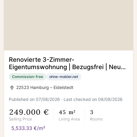
Renovierte 3-Zimmer-
Eigentumswohnung | Bezugsfrei | Neuer
Vinylboden
Commission-free
ohne-makler.net
22523 Hamburg – Eidelstedt
Published on 07/08/2026 · Last checked on 08/08/2026
249.000 €
45 m²
3
Selling Price
Living Area
Rooms
5,533.33 €/m²