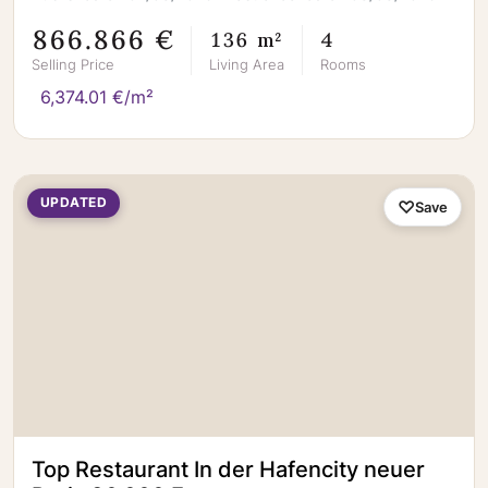
866.866 €
136 m²
4
Selling Price
Living Area
Rooms
6,374.01 €/m²
UPDATED
Save
Top Restaurant In der Hafencity neuer