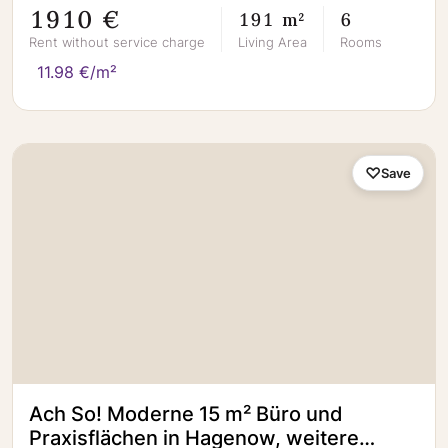
1910 €
191 m²
6
Rent without service charge
Living Area
Rooms
11.98 €/m²
Save
Ach So! Moderne 15 m² Büro und
Praxisflächen in Hagenow, weitere