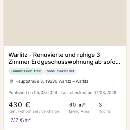
Warlitz - Renovierte und ruhige 3
Zimmer Erdgeschosswohnung ab sofort
zu vermieten
Commission-free
ohne-makler.net
Hauptstraße 8, 19230 Warlitz – Warlitz
Published on 05/08/2026 · Last checked on 07/08/2026
430 €
60 m²
3
Rent without service charge
Living Area
Rooms
7.17 €/m²