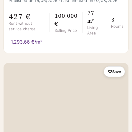
Published on 16/06/2026 · Last checked on 07/08/2026
77
427 €
100.000
3
m²
€
Rent without
Rooms
Living
service charge
Selling Price
Area
1,293.66 €/m²
Save