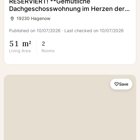
RESERVIERT! **Gemütliche
Dachgeschosswohnung im Herzen der
Hagenower Innenstadt**
19230 Hagenow
Published on 10/07/2026 · Last checked on 10/07/2026
51 m²
2
Living Area
Rooms
Save