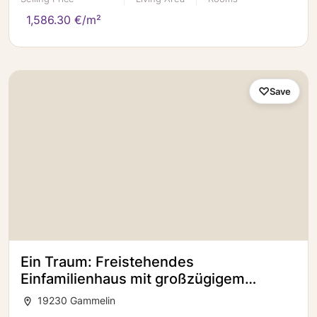
1,586.30 €/m²
Save
Ein Traum: Freistehendes
Einfamilienhaus mit großzügigem
Garten, Pool und Wohlfühlambiente!
19230 Gammelin