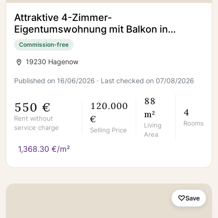
Attraktive 4-Zimmer-
Eigentumswohnung mit Balkon in
zentraler Lage von Hagenow – ideal für
Commission-free
Kapitalanleger und Selbstnutzer
19230 Hagenow
Published on 16/06/2026 · Last checked on 07/08/2026
88
550 €
120.000
4
m²
€
Rent without
Rooms
Living
service charge
Selling Price
Area
1,368.30 €/m²
Save