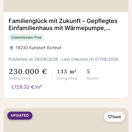
Familienglück mit Zukunft – Gepflegtes
Einfamilienhaus mit Wärmepumpe,
Kamin und Ausbaureserve
Commission-free
19230 Kuhstorf-Eichhof
Published on 06/08/2026 · Last checked on 07/08/2026
230.000 €
133 m²
5
Selling Price
Living Area
Rooms
1,729.32 €/m²
UPDATED
Save