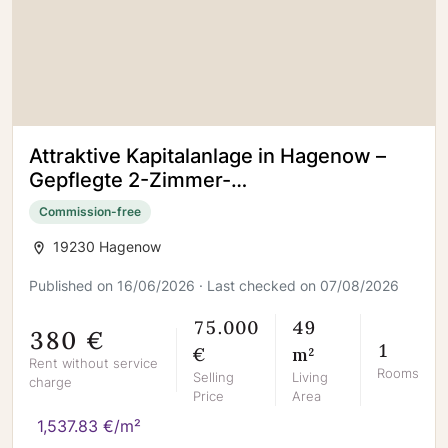
Attraktive Kapitalanlage in Hagenow –
Gepflegte 2-Zimmer-
Eigentumswohnung im Erdgeschoss
Commission-free
19230 Hagenow
Published on 16/06/2026 · Last checked on 07/08/2026
75.000
49
380 €
1
€
m²
Rent without service
Rooms
Selling
Living
charge
Price
Area
1,537.83 €/m²