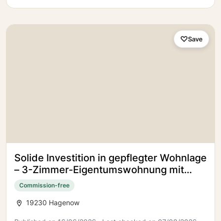
Save
Solide Investition in gepflegter Wohnlage
– 3-Zimmer-Eigentumswohnung mit
Balkon in Hagenow
Commission-free
19230 Hagenow