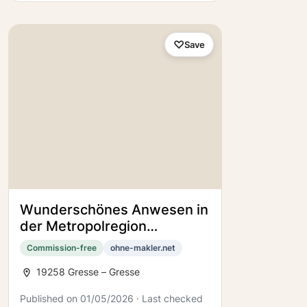
Save
Wunderschönes Anwesen in
der Metropolregion
Hamburg - Architektenhaus
Commission-free
ohne-makler.net
mit Einlieger +
19258 Gresse – Gresse
Nebengebäude
Published on 01/05/2026 · Last checked