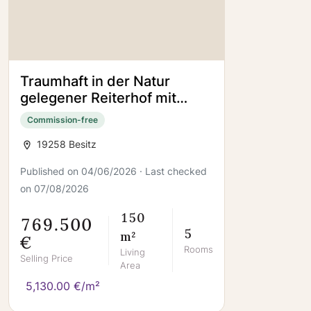
Traumhaft in der Natur
gelegener Reiterhof mit
allem was das Reiterherz
Commission-free
begehrt
19258 Besitz
Published on 04/06/2026 · Last checked
on 07/08/2026
150
769.500
5
m²
€
Rooms
Living
Selling Price
Area
5,130.00 €/m²