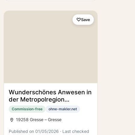
Save
Wunderschönes Anwesen in
der Metropolregion
Hamburg - Architektenhaus
Commission-free
ohne-makler.net
mit Einlieger +
19258 Gresse – Gresse
Nebengebäude
Published on 01/05/2026 · Last checked