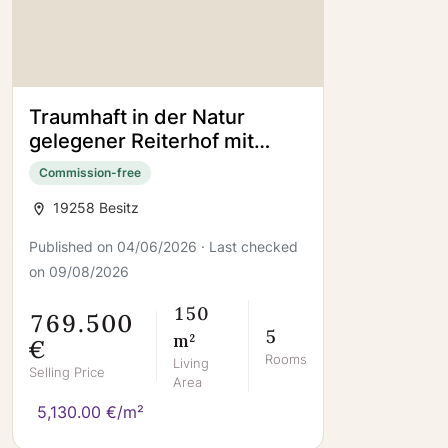
Traumhaft in der Natur
gelegener Reiterhof mit
allem was das Reiterherz
Commission-free
begehrt
19258 Besitz
Published on 04/06/2026 · Last checked
on 09/08/2026
150
769.500
5
m²
€
Rooms
Living
Selling Price
Area
5,130.00 €/m²