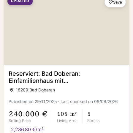
UPDATED
Save
Reserviert: Bad Doberan:
Einfamilienhaus mit
Entwicklungspotenzial in zentraler Lage
18209 Bad Doberan
Published on 29/11/2025 · Last checked on 08/08/2026
240.000 €
105 m²
5
Selling Price
Living Area
Rooms
2,286.80 €/m²