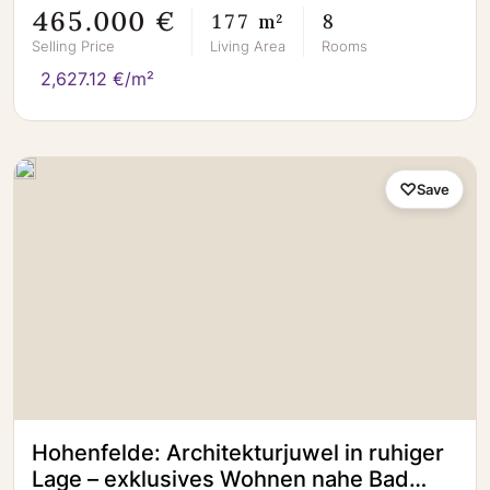
465.000 €
177 m²
8
Selling Price
Living Area
Rooms
2,627.12 €/m²
Save
Hohenfelde: Architekturjuwel in ruhiger
Lage – exklusives Wohnen nahe Bad