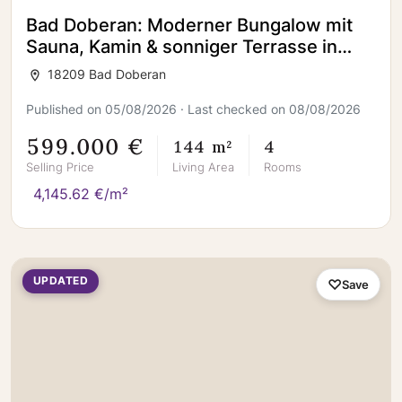
Bad Doberan: Moderner Bungalow mit
Sauna, Kamin & sonniger Terrasse in
ruhiger Lage
18209 Bad Doberan
Published on 05/08/2026 · Last checked on 08/08/2026
599.000 €
144 m²
4
Selling Price
Living Area
Rooms
4,145.62 €/m²
UPDATED
Save