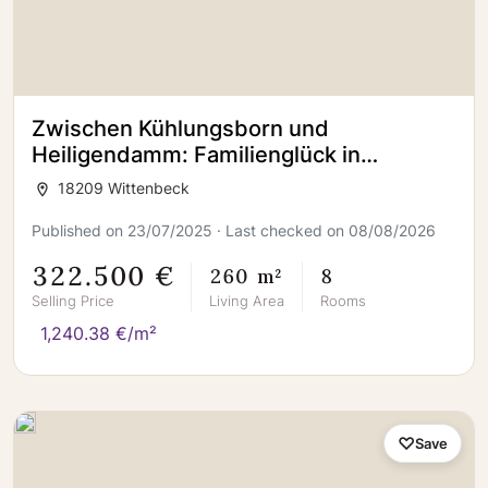
Zwischen Kühlungsborn und
Heiligendamm: Familienglück in
malerischer Umgebung
18209 Wittenbeck
Published on 23/07/2025 · Last checked on 08/08/2026
322.500 €
260 m²
8
Selling Price
Living Area
Rooms
1,240.38 €/m²
Save