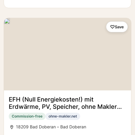
Save
EFH (Null Energiekosten!) mit
Erdwärme, PV, Speicher, ohne Makler
(Mehrgeneration geeignet)
Commission-free
ohne-makler.net
18209 Bad Doberan – Bad Doberan