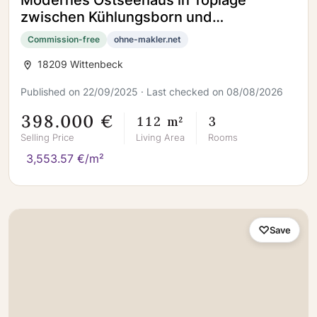
Modernes Ostseehaus in Toplage
zwischen Kühlungsborn und
Heiligendamm
Commission-free
ohne-makler.net
18209 Wittenbeck
Published on 22/09/2025 · Last checked on 08/08/2026
398.000 €
112 m²
3
Selling Price
Living Area
Rooms
3,553.57 €/m²
Save