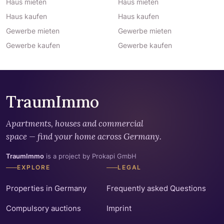
Haus mieten
Haus mieten
Haus kaufen
Haus kaufen
Gewerbe mieten
Gewerbe mieten
Gewerbe kaufen
Gewerbe kaufen
TraumImmo
Apartments, houses and commercial
space — find your home across Germany.
TraumImmo
is a project by Prokapi GmbH
EXPLORE
LEGAL
Properties in Germany
Frequently asked Questions
Compulsory auctions
Imprint