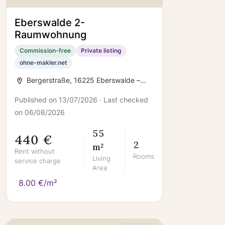
Eberswalde 2-
Raumwohnung
Commission-free
Private listing
ohne-makler.net
Bergerstraße, 16225 Eberswalde –
Eberswalde
Published on 13/07/2026 · Last checked
on 06/08/2026
55
440 €
2
m²
Rent without
Rooms
Living
service charge
Area
8.00 €/m²