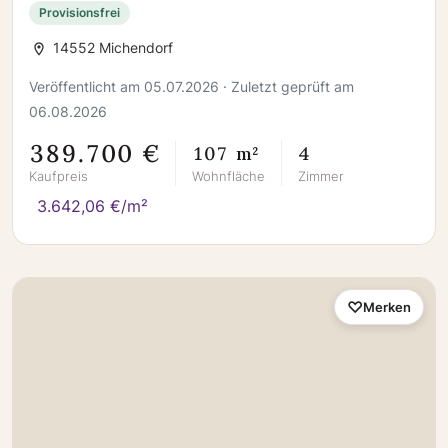
unbedingt bauen !
Provisionsfrei
14552 Michendorf
Veröffentlicht am 05.07.2026 · Zuletzt geprüft am
06.08.2026
389.700 €
107 m²
4
Kaufpreis
Wohnfläche
Zimmer
3.642,06 €/m²
Merken