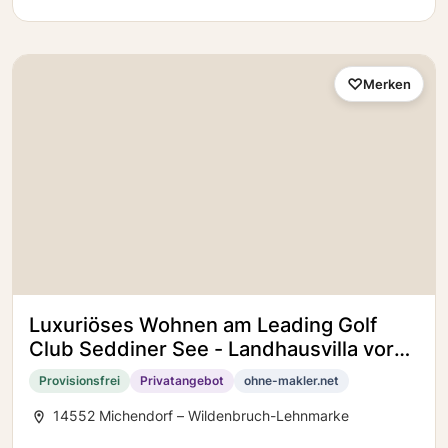
Merken
Luxuriöses Wohnen am Leading Golf
Club Seddiner See - Landhausvilla vor
den Toren Berlins
Provisionsfrei
Privatangebot
ohne-makler.net
14552 Michendorf – Wildenbruch-Lehnmarke