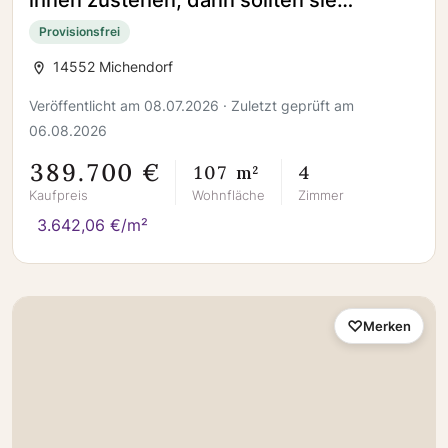
ihnen zustehen, dann sollten sie
unbedingt bauen !
Provisionsfrei
14552 Michendorf
Veröffentlicht am 08.07.2026 · Zuletzt geprüft am
06.08.2026
389.700 €
107 m²
4
Kaufpreis
Wohnfläche
Zimmer
3.642,06 €/m²
Merken