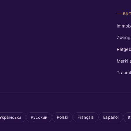
EN
Immobi
Zwang
Ratgeb
Merkli
TraumI
Українська
Русский
Polski
Français
Español
I