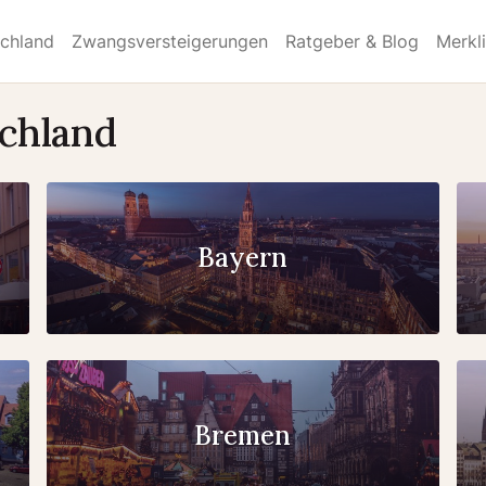
schland
Zwangsversteigerungen
Ratgeber & Blog
Merkl
schland
Bayern
Bremen