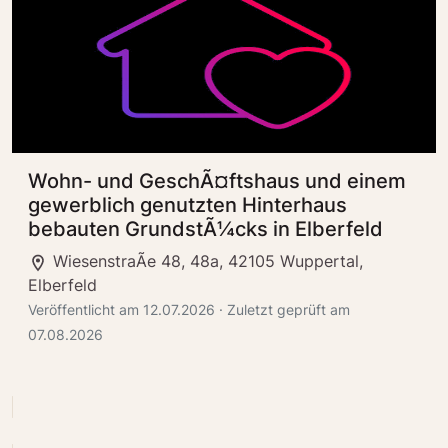
Wohn- und GeschÃ¤ftshaus und einem
gewerblich genutzten Hinterhaus
bebauten GrundstÃ¼cks in Elberfeld
WiesenstraÃe 48, 48a, 42105 Wuppertal,
Elberfeld
Veröffentlicht am 12.07.2026 · Zuletzt geprüft am
07.08.2026