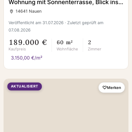
Wohnung mit Sonnenterrasse, Blick ins
Grüne & Pkw-Stellplatz
14641 Nauen
Veröffentlicht am 31.07.2026 · Zuletzt geprüft am
07.08.2026
189.000 €
60 m²
2
Kaufpreis
Wohnfläche
Zimmer
3.150,00 €/m²
AKTUALISIERT
Merken