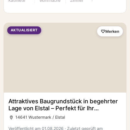
Kaltmiete
Wohnfläche
Zimmer
AKTUALISIERT
Merken
Attraktives Baugrundstück in begehrter
Lage von Elstal – Perfekt für Ihr
Traumhaus nahe Berlin
14641 Wustermark / Elstal
Veröffentlicht am 01.08.2026 · Zuletzt geprüft am