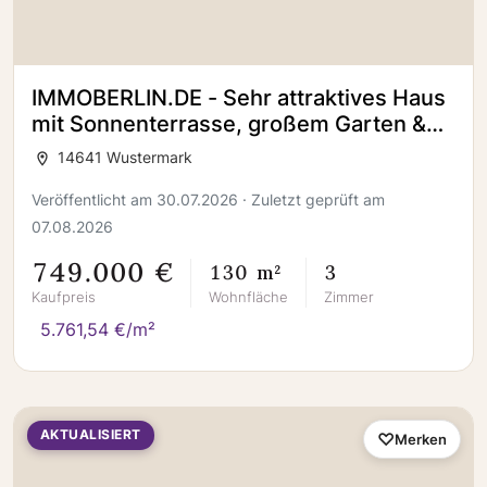
IMMOBERLIN.DE - Sehr attraktives Haus
mit Sonnenterrasse, großem Garten &
Garage in familiärer Lage
14641 Wustermark
Veröffentlicht am 30.07.2026 · Zuletzt geprüft am
07.08.2026
749.000 €
130 m²
3
Kaufpreis
Wohnfläche
Zimmer
5.761,54 €/m²
AKTUALISIERT
Merken