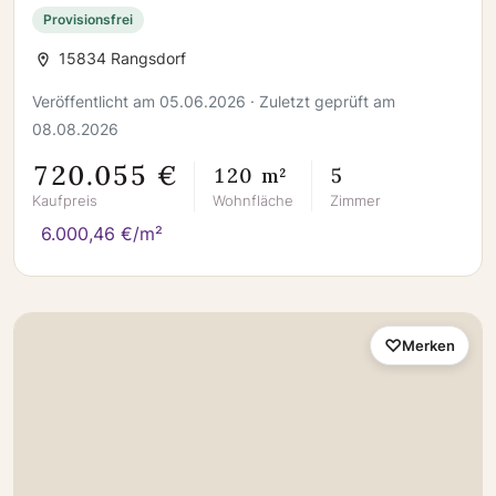
im neuen Familienglück!
Provisionsfrei
15834 Rangsdorf
Veröffentlicht am 05.06.2026 · Zuletzt geprüft am
08.08.2026
720.055 €
120 m²
5
Kaufpreis
Wohnfläche
Zimmer
6.000,46 €/m²
Merken