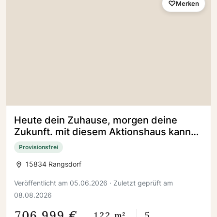
Merken
Heute dein Zuhause, morgen deine
Zukunft. mit diesem Aktionshaus kann
das Projekt starten!
Provisionsfrei
15834 Rangsdorf
Veröffentlicht am 05.06.2026 · Zuletzt geprüft am
08.08.2026
706.999 €
122 m²
5