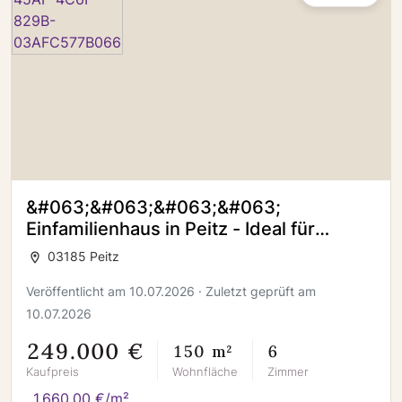
&#063;&#063;&#063;&#063;
Einfamilienhaus in Peitz - Ideal für
Familien oder Mehrgenerationenwohnen
03185 Peitz
Veröffentlicht am 10.07.2026 · Zuletzt geprüft am
10.07.2026
249.000 €
150 m²
6
Kaufpreis
Wohnfläche
Zimmer
1.660,00 €/m²