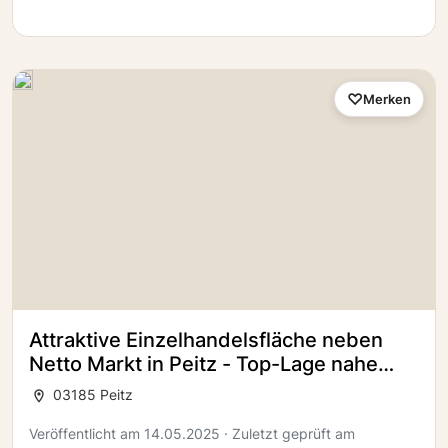
Merken
Attraktive Einzelhandelsfläche neben
Netto Markt in Peitz - Top-Lage nahe
dem Ortskern!
03185 Peitz
Veröffentlicht am 14.05.2025 · Zuletzt geprüft am