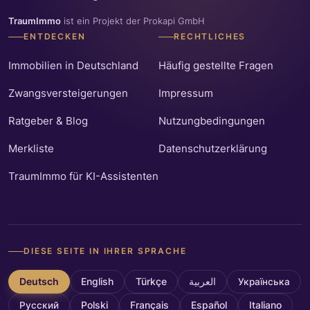
TraumImmo
ist ein Projekt der Prokapi GmbH
ENTDECKEN
RECHTLICHES
Immobilien in Deutschland
Häufig gestellte Fragen
Zwangsversteigerungen
Impressum
Ratgeber & Blog
Nutzungbedingungen
Merkliste
Datenschutzerklärung
TraumImmo für KI-Assistenten
DIESE SEITE IN IHRER SPRACHE
Deutsch
English
Türkçe
العربية
Українська
Русский
Polski
Français
Español
Italiano