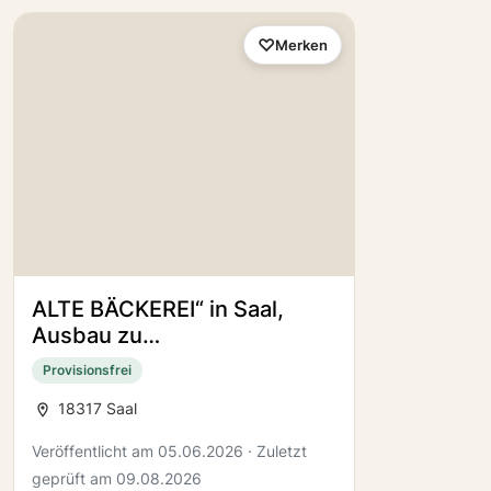
Merken
ALTE BÄCKEREI“ in Saal,
Ausbau zu
Wohnen/Gewerbe möglich
Provisionsfrei
oder Abriss und Neubau
18317 Saal
EFH/DH/MFH/WGH
Veröffentlicht am 05.06.2026 · Zuletzt
geprüft am 09.08.2026