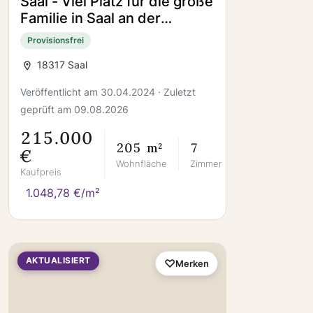
Saal - Viel Platz für die große
Familie in Saal an der
südlichen Boddenküste
Provisionsfrei
18317 Saal
Veröffentlicht am 30.04.2024 · Zuletzt
geprüft am 09.08.2026
215.000
205 m²
7
€
Wohnfläche
Zimmer
Kaufpreis
1.048,78 €/m²
AKTUALISIERT
Merken