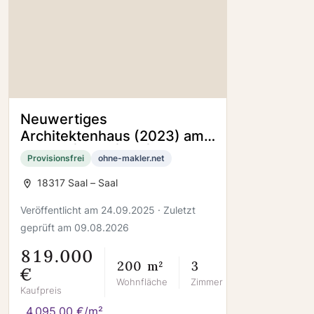
Neuwertiges
Architektenhaus (2023) am
Bodden| ELW | A+ |
Provisionsfrei
ohne-makler.net
provisionsfrei | Ostseenähe
18317 Saal – Saal
Veröffentlicht am 24.09.2025 · Zuletzt
geprüft am 09.08.2026
819.000
200 m²
3
€
Wohnfläche
Zimmer
Kaufpreis
4.095,00 €/m²