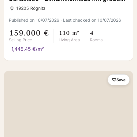
Grundstück***
19205 Rögnitz
Published on 10/07/2026 · Last checked on 10/07/2026
159.000 €
110 m²
4
Selling Price
Living Area
Rooms
1,445.45 €/m²
Save