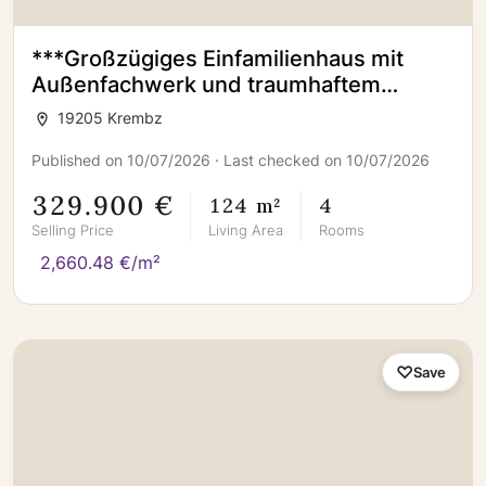
***Großzügiges Einfamilienhaus mit
Außenfachwerk und traumhaftem
Garten***
19205 Krembz
Published on 10/07/2026 · Last checked on 10/07/2026
329.900 €
124 m²
4
Selling Price
Living Area
Rooms
2,660.48 €/m²
Save