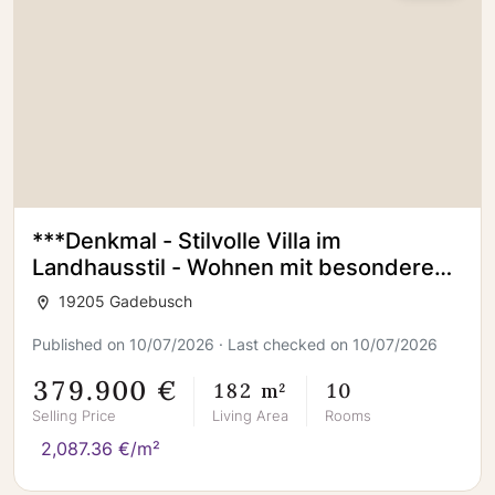
***Denkmal - Stilvolle Villa im
Landhausstil - Wohnen mit besonderem
Ambiente***
19205 Gadebusch
Published on 10/07/2026 · Last checked on 10/07/2026
379.900 €
182 m²
10
Selling Price
Living Area
Rooms
2,087.36 €/m²