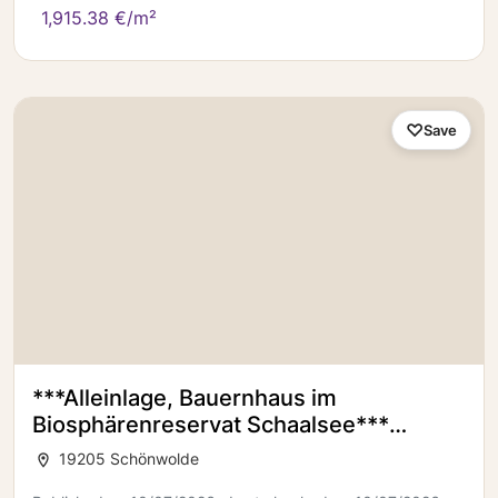
1,915.38 €/m²
Save
***Alleinlage, Bauernhaus im
Biosphärenreservat Schaalsee***
Denkmal
19205 Schönwolde