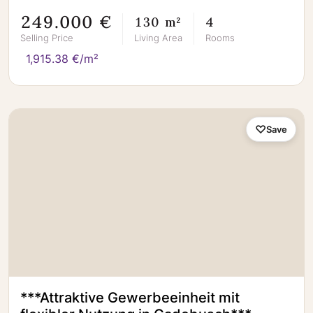
249.000 €
130 m²
4
Selling Price
Living Area
Rooms
1,915.38 €/m²
Save
***Attraktive Gewerbeeinheit mit