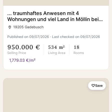
... traumhaftes Anwesen mit 4
Wohnungen und viel Land in Möllin bei
Gadebusch zu verkaufen
19205 Gadebusch
Published on 09/07/2026 · Last checked on 09/07/2026
950.000 €
534 m²
18
Selling Price
Living Area
Rooms
1,779.03 €/m²
Save