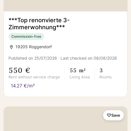
***Top renonvierte 3-
Zimmerwohnung***
Commission-free
19205 Roggendorf
Published on 25/07/2026 · Last checked on 08/08/2026
550 €
55 m²
3
Rent without service charge
Living Area
Rooms
14.27 €/m²
Save