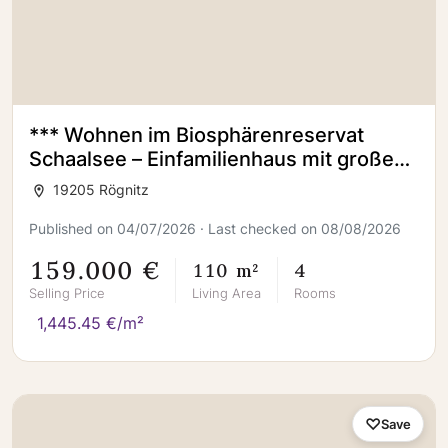
*** Wohnen im Biosphärenreservat
Schaalsee – Einfamilienhaus mit großem
Grundstück***
19205 Rögnitz
Published on 04/07/2026 · Last checked on 08/08/2026
159.000 €
110 m²
4
Selling Price
Living Area
Rooms
1,445.45 €/m²
Save