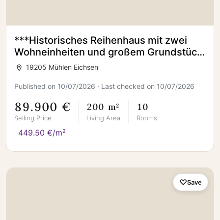
***Historisches Reihenhaus mit zwei
Wohneinheiten und großem Grundstück
(Denkmalgeschutz)***
19205 Mühlen Eichsen
Published on 10/07/2026 · Last checked on 10/07/2026
89.900 €
200 m²
10
Selling Price
Living Area
Rooms
449.50 €/m²
Save