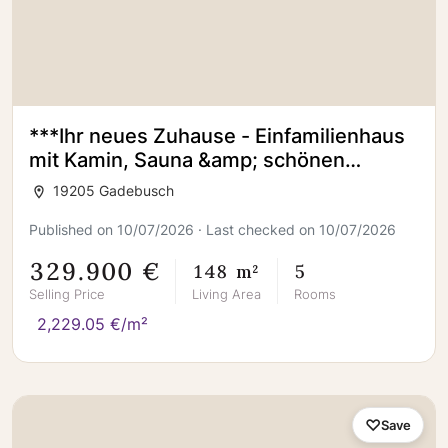
***Ihr neues Zuhause - Einfamilienhaus
mit Kamin, Sauna &amp; schönen
Gartenbereich***
19205 Gadebusch
Published on 10/07/2026 · Last checked on 10/07/2026
329.900 €
148 m²
5
Selling Price
Living Area
Rooms
2,229.05 €/m²
Save