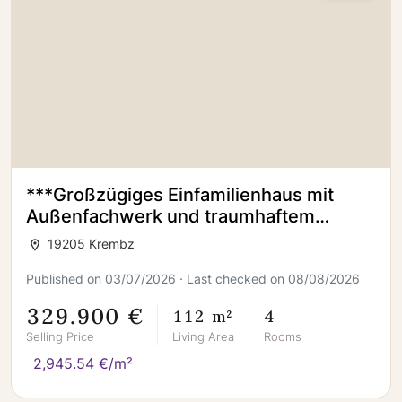
***Großzügiges Einfamilienhaus mit
Außenfachwerk und traumhaftem
Garten***
19205 Krembz
Published on 03/07/2026 · Last checked on 08/08/2026
329.900 €
112 m²
4
Selling Price
Living Area
Rooms
2,945.54 €/m²