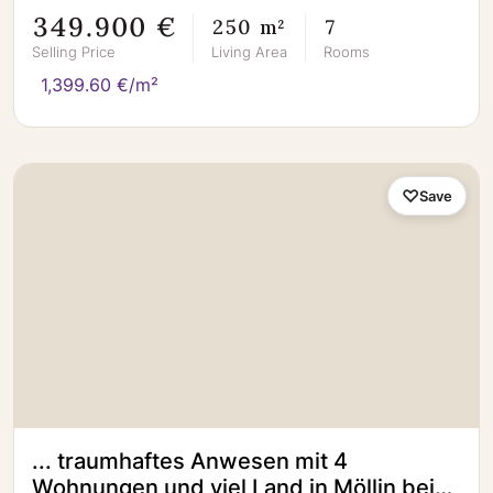
349.900 €
250 m²
7
Selling Price
Living Area
Rooms
1,399.60 €/m²
Save
... traumhaftes Anwesen mit 4
Wohnungen und viel Land in Möllin bei