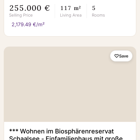
255.000 €
117 m²
5
Selling Price
Living Area
Rooms
2,179.49 €/m²
Save
*** Wohnen im Biosphärenreservat
Schaalsee - Einfamilienhaus mit großem