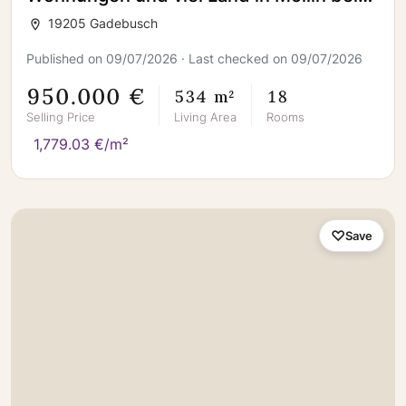
Gadebusch zu verkaufen
19205 Gadebusch
Published on 09/07/2026 · Last checked on 09/07/2026
950.000 €
534 m²
18
Selling Price
Living Area
Rooms
1,779.03 €/m²
Save