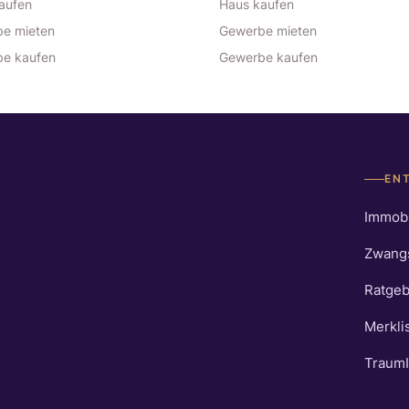
aufen
Haus kaufen
e mieten
Gewerbe mieten
e kaufen
Gewerbe kaufen
EN
Immobi
Zwang
Ratgeb
Merkli
TraumI