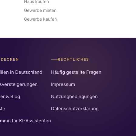
Haus kaufen
Gewerbe mieten
Gewerbe kaufen
TDECKEN
RECHTLICHES
lien in Deutschland
Häufig gestellte Fragen
sversteigerungen
Impressum
er & Blog
Nutzungbedingungen
ste
Datenschutzerklärung
mmo für KI-Assistenten