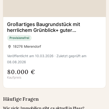
Großartiges Baugrundstück mit
herrlichem Grünblick+ guter
Infrastruktur zu kaufen. Kühnel
Provisionsfrei
Immobilien
18276 Mierendorf
Veröffentlicht am 10.03.2026 · Zuletzt geprüft am
08.08.2026
80.000 €
Kaufpreis
Häufige Fragen
Wie viele Immobilien gibt es aktuell in Plaaz?