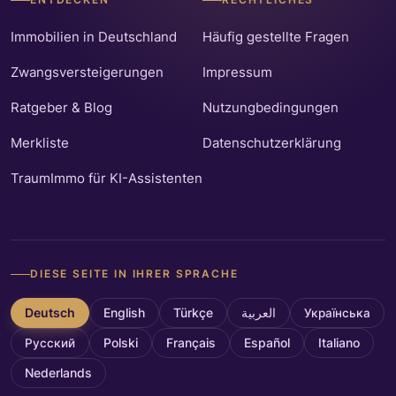
ENTDECKEN
RECHTLICHES
Immobilien in Deutschland
Häufig gestellte Fragen
Zwangsversteigerungen
Impressum
Ratgeber & Blog
Nutzungbedingungen
Merkliste
Datenschutzerklärung
TraumImmo für KI-Assistenten
DIESE SEITE IN IHRER SPRACHE
Deutsch
English
Türkçe
العربية
Українська
Русский
Polski
Français
Español
Italiano
Nederlands