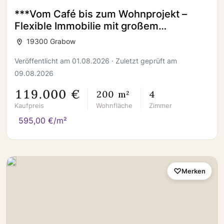
***Vom Café bis zum Wohnprojekt –
Flexible Immobilie mit großem
Entwicklungspotenzial***
19300 Grabow
Veröffentlicht am 01.08.2026 · Zuletzt geprüft am
09.08.2026
119.000 €
200 m²
4
Kaufpreis
Wohnfläche
Zimmer
595,00 €/m²
Merken