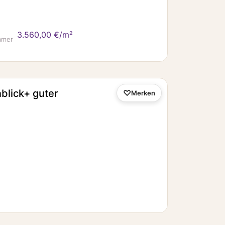
3.560,00 €/m²
mmer
blick+ guter
Merken