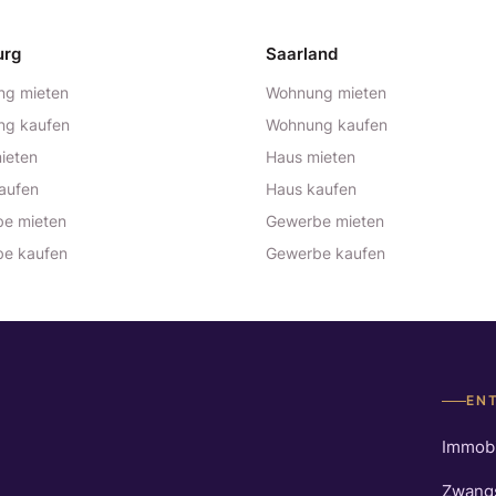
urg
Saarland
g mieten
Wohnung mieten
ng kaufen
Wohnung kaufen
ieten
Haus mieten
aufen
Haus kaufen
e mieten
Gewerbe mieten
e kaufen
Gewerbe kaufen
EN
Immobi
Zwang