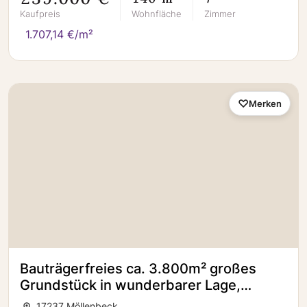
Kaufpreis
Wohnfläche
Zimmer
1.707,14 €/m²
Merken
Bauträgerfreies ca. 3.800m² großes
Grundstück in wunderbarer Lage,
Bauland ca. 1.500 m²
17237 Möllenbeck