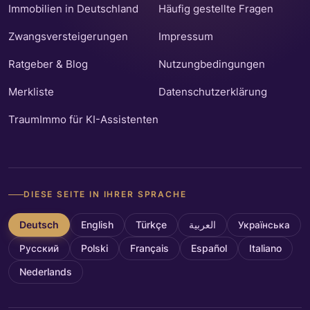
Immobilien in Deutschland
Häufig gestellte Fragen
Zwangsversteigerungen
Impressum
Ratgeber & Blog
Nutzungbedingungen
Merkliste
Datenschutzerklärung
TraumImmo für KI-Assistenten
DIESE SEITE IN IHRER SPRACHE
Deutsch
English
Türkçe
العربية
Українська
Русский
Polski
Français
Español
Italiano
Nederlands