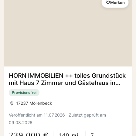
Merken
HORN IMMOBILIEN ++ tolles Grundstück
mit Haus 7 Zimmer und Gästehaus in
Quadenschönfeld / Möllenbeck
Provisionsfrei
17237 Möllenbeck
Veröffentlicht am 11.07.2026 · Zuletzt geprüft am
09.08.2026
239.000 €
140 m²
7