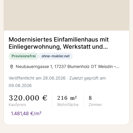
Modernisiertes Einfamilienhaus mit
Einliegerwohnung, Werkstatt und
großem Grundstück in Blumenholz
Provisionsfrei
ohne-makler.net
Neubauerngasse 1, 17237 Blumenholz OT Weisdin –
Weisdin
Veröffentlicht am 29.06.2026 · Zuletzt geprüft am
09.08.2026
320.000 €
216 m²
8
Kaufpreis
Wohnfläche
Zimmer
1.481,48 €/m²