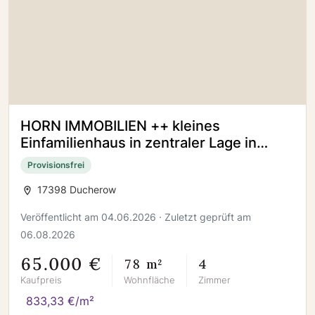
HORN IMMOBILIEN ++ kleines
Einfamilienhaus in zentraler Lage in
Ducherow
Provisionsfrei
17398 Ducherow
Veröffentlicht am 04.06.2026 · Zuletzt geprüft am
06.08.2026
65.000 €
78 m²
4
Kaufpreis
Wohnfläche
Zimmer
833,33 €/m²