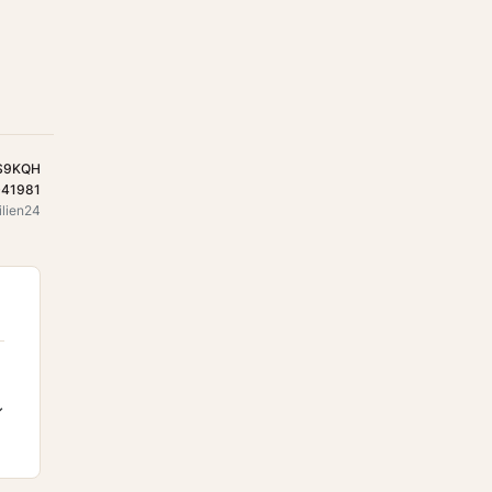
S9KQH
41981
ilien24