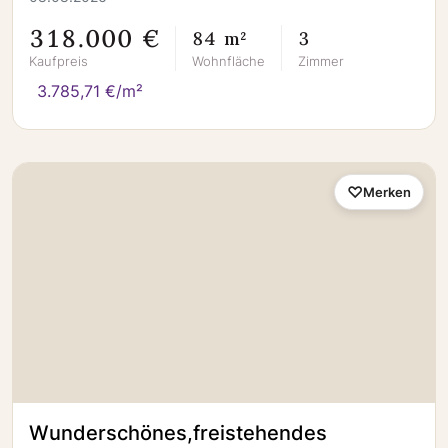
318.000 €
84 m²
3
Kaufpreis
Wohnfläche
Zimmer
3.785,71 €/m²
Merken
Wunderschönes,freistehendes