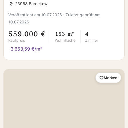
mit Weitblick in Ostseenähe +++
23968 Barnekow
Veröffentlicht am 10.07.2026 · Zuletzt geprüft am
10.07.2026
559.000 €
153 m²
4
Kaufpreis
Wohnfläche
Zimmer
3.653,59 €/m²
Merken