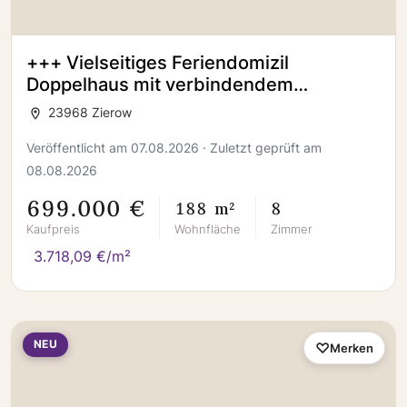
+++ Vielseitiges Feriendomizil
Doppelhaus mit verbindendem
Wellness-Faktor in Zierow +++
23968 Zierow
Veröffentlicht am 07.08.2026 · Zuletzt geprüft am
08.08.2026
699.000 €
188 m²
8
Kaufpreis
Wohnfläche
Zimmer
3.718,09 €/m²
NEU
Merken