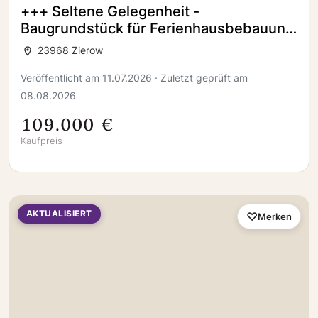
+++ Seltene Gelegenheit -
Baugrundstück für Ferienhausbebauung
in bester Lage in Zierow +++
23968 Zierow
Veröffentlicht am 11.07.2026 · Zuletzt geprüft am
08.08.2026
109.000 €
Kaufpreis
AKTUALISIERT
Merken