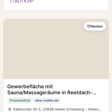
1.736,11 €/m²
Merken
Gewerbefläche mit
Sauna/Massageräume in Reetdach-
Fachwerkhaus
Provisionsfrei
ohne-makler.net
Kalkhorster Str 5, 23948 Hohen Schönberg – Hohen