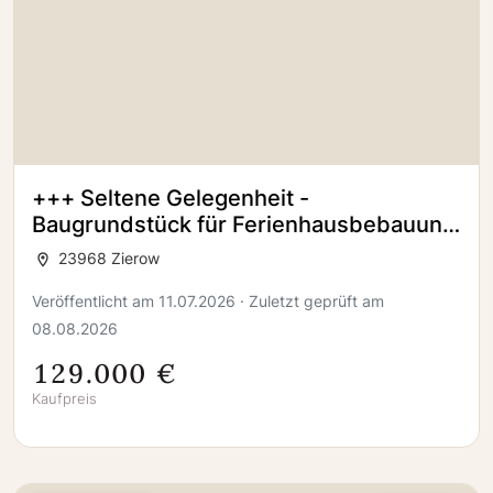
+++ Seltene Gelegenheit -
Baugrundstück für Ferienhausbebauung
in bester Lage in Zierow +++
23968 Zierow
Veröffentlicht am 11.07.2026 · Zuletzt geprüft am
08.08.2026
129.000 €
Kaufpreis