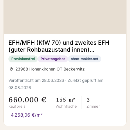
EFH/MFH (KfW 70) und zweites EFH
(guter Rohbauzustand innen)
freistehend NWM 23968 Beckerwitz
Provisionsfrei
Privatangebot
ohne-makler.net
Ausbau
23968 Hohenkirchen OT Beckerwitz
Veröffentlicht am 28.06.2026 · Zuletzt geprüft am
08.08.2026
660.000 €
155 m²
3
Kaufpreis
Wohnfläche
Zimmer
4.258,06 €/m²