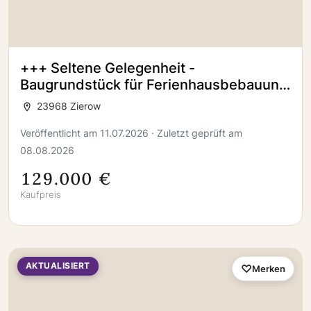
+++ Seltene Gelegenheit -
Baugrundstück für Ferienhausbebauung
in bester Lage in Zierow +++
23968 Zierow
Veröffentlicht am 11.07.2026 · Zuletzt geprüft am
08.08.2026
129.000 €
Kaufpreis
AKTUALISIERT
Merken