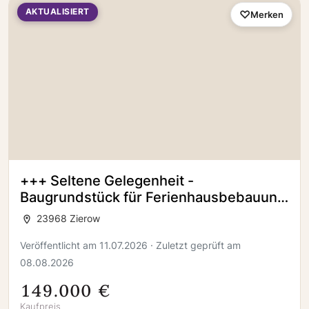
AKTUALISIERT
Merken
+++ Seltene Gelegenheit -
Baugrundstück für Ferienhausbebauung
in bester Lage in Zierow +++
23968 Zierow
Veröffentlicht am 11.07.2026 · Zuletzt geprüft am
08.08.2026
149.000 €
Kaufpreis