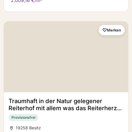
2.009,16 €/m²
Merken
Traumhaft in der Natur gelegener
Reiterhof mit allem was das Reiterherz
begehrt
Provisionsfrei
19258 Besitz