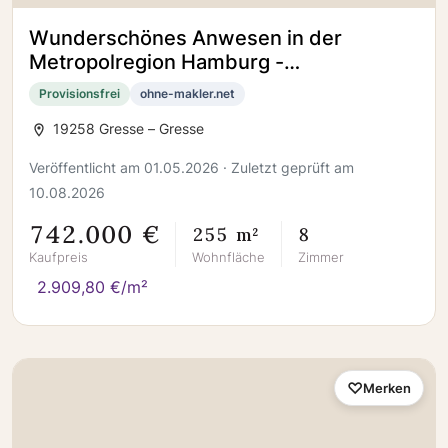
Wunderschönes Anwesen in der
Metropolregion Hamburg -
Architektenhaus mit Einlieger +
Provisionsfrei
ohne-makler.net
Nebengebäude
19258 Gresse – Gresse
Veröffentlicht am 01.05.2026 · Zuletzt geprüft am
10.08.2026
742.000 €
255 m²
8
Kaufpreis
Wohnfläche
Zimmer
2.909,80 €/m²
Merken